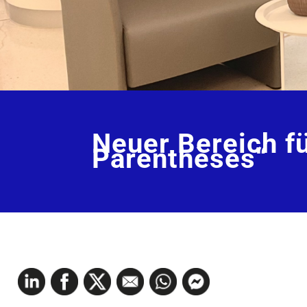
Neuer Bereich fü
Parenthèses“